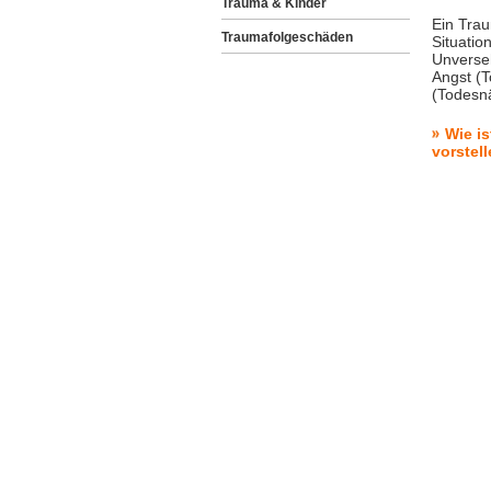
Trauma & Kinder
Ein Trau
Traumafolgeschäden
Situatio
Unverseh
Angst (
(Todesn
Wie i
vorstel