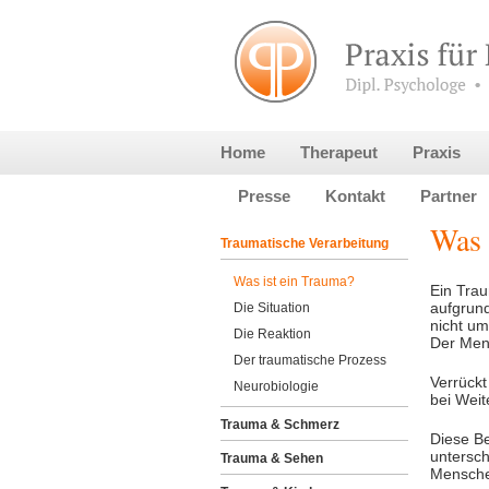
Home
Therapeut
Praxis
Presse
Kontakt
Partner
Was 
Traumatische Verarbeitung
Was ist ein Trauma?
Ein Trau
aufgrund
Die Situation
nicht um
Die Reaktion
Der Mensc
Der traumatische Prozess
Verrückt 
Neurobiologie
bei Weit
Trauma & Schmerz
Diese B
untersch
Trauma & Sehen
Menschen