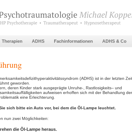
Therapien
ADHS
Fachinformationen
ADHS & Co
ührung
erksamkeitsdefizithyperaktivitätssyndrom (ADHS) ist in der letzten Zei
rühmt geworden.
tern, deren Kinder stark ausgeprägte Unruhe-, Rastlosigkeits– und
amkeitsauffälligkeiten aufweisen erhoffen sich mit der Behandlung de
blematik eine Erleichterung.
Sie sich bitte ein Auto vor, bei dem die Öl-Lampe leuchtet.
n nun zwei Möglichkeiten:
drehen die Öl-Lampe heraus.