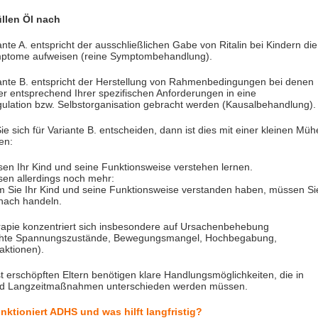
füllen Öl nach
ante A. entspricht der ausschließlichen Gabe von Ritalin bei Kindern die
mptome aufweisen (reine Symptombehandlung).
ante B. entspricht der Herstellung von Rahmenbedingungen bei denen
er entsprechend Ihrer spezifischen Anforderungen in eine
ulation bzw. Selbstorganisation gebracht werden (Kausalbehandlung).
Sie sich für Variante B. entscheiden, dann ist dies mit einer kleinen Müh
en:
en Ihr Kind und seine Funktionsweise verstehen lernen.
en allerdings noch mehr:
 Sie Ihr Kind und seine Funktionsweise verstanden haben, müssen Si
nach handeln.
rapie konzentriert sich insbesondere auf Ursachenbehebung
hte Spannungszustände, Bewegungsmangel, Hochbegabung,
aktionen).
t erschöpften Eltern benötigen klare Handlungsmöglichkeiten, die in
nd Langzeitmaßnahmen unterschieden werden müssen.
nktioniert ADHS und was hilft langfristig?