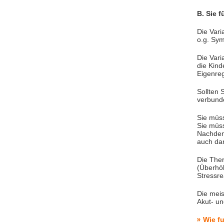
B. Sie 
Die Vari
o.g. Sy
Die Vari
die Kind
Eigenreg
Sollten 
verbund
Sie müss
Sie müss
Nachdem
auch da
Die The
(Überhö
Stressre
Die meis
Akut- u
Wie fu